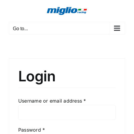
Skip
to
content
Go to...
Login
Required
Username or email address
*
Required
Password
*