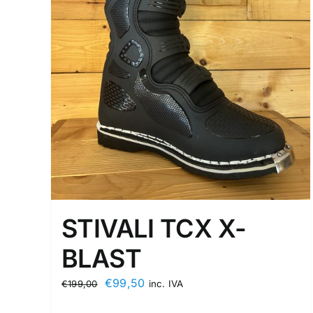
STIVALI TCX X-
BLAST
Original
Current
€
99,50
€
199,00
inc. IVA
price
price