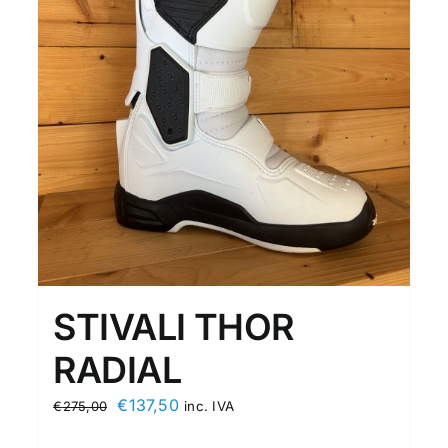
STIVALI THOR
RADIAL
Original
Current
€
137,50
€
275,00
inc. IVA
price
price