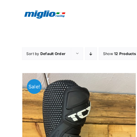
Skip
to
content
Sort by
Default Order
Show
12 Products
Sale!