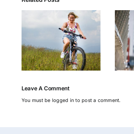
KE
Fantic Issimo: La
RA
Prova su Strada
Leave A Comment
You must be
logged in
to post a comment.