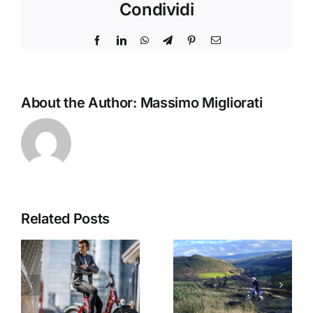
Condividi
Facebook
LinkedIn
WhatsApp
Telegram
Pinterest
Email
About the Author:
Massimo Migliorati
Related Posts
Yamaha:
Nuova
Primi Test
a
Gamma
per i
Fantic